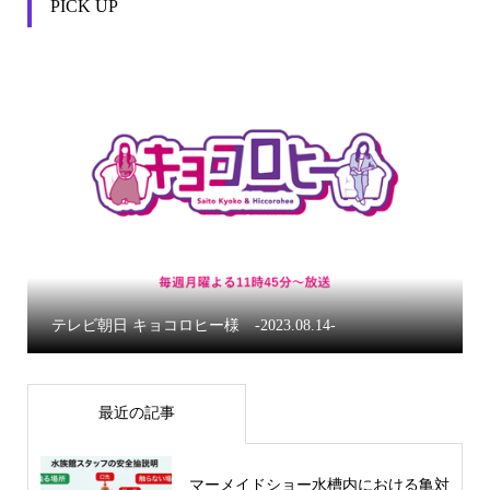
PICK UP


テレビ朝日 キョコロヒー様 -2023.08.14-
最近の記事
マーメイドショー水槽内における亀対