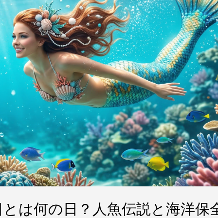
【マーメイドテール】Finfolkの
ドテールと購入について
日とは何の日？人魚伝説と海洋保