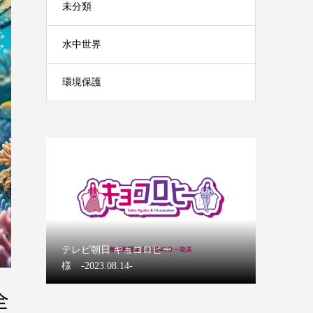
未分類
水中世界
環境保護


マーメイ
テレビ朝日 キョコロヒー
【ディズ
様 -2023.08.14-
マーメイ
全