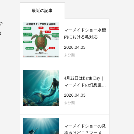
最近の記事
や
マーメイドショー水槽
言
内における亀対応 安
全マニュアル
2026.04.03
未分類
4月22日はEarth Day｜
マーメイドの幻想世界
から考える海...
2026.04.03
未分類
マーメイドショーの発
祥地はどこ？マーメイ