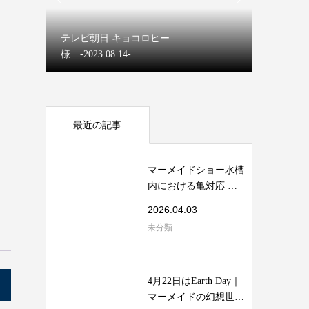
マーメイ
テレビ朝日 キョコロヒー
【ディズ
様 -2023.08.14-
マーメイ
最近の記事
マーメイドショー水槽
内における亀対応 安
全マニュアル
2026.04.03
未分類
4月22日はEarth Day｜
マーメイドの幻想世界