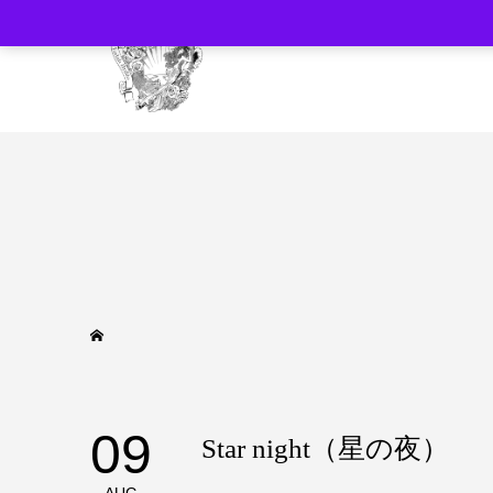
09
Star night（星の夜）