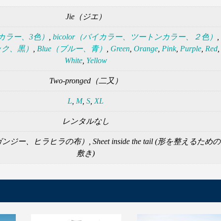
Jie（ジエ）
トリカラー、3色）
,
bicolor（バイカラー、ツートンカラー、２色）
,
ラック、黒）
,
Blue（ブルー、青）
,
Green
,
Orange
,
Pink
,
Purple
,
Red
,
White
,
Yellow
Two-pronged（二又）
L
,
M
,
S
,
XL
レンタルなし
ンジー、ヒラヒラの布）, Sheet inside the tail (形を整えるため
敷き)