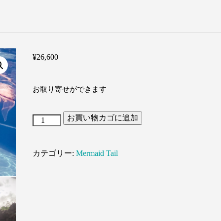
¥
26,600
お取り寄せができます
お買い物カゴに追加
Star
night（星
カテゴリー:
Mermaid Tail
の
夜）
個