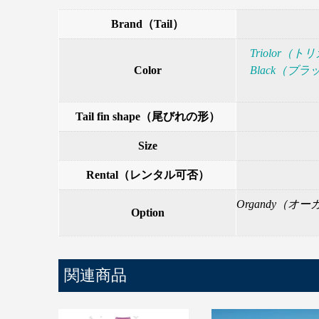
Brand（Tail）
Triolor（
Color
Black（ブ
Tail fin shape（尾びれの形）
Size
Rental（レンタル可否）
Organdy（オーガ
Option
関連商品