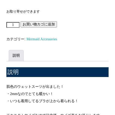
お取り寄せができます
お買い物カゴに追加
Mermaid
Body
Suite
カテゴリー:
Mermaid Accessories
4
マ
説明
ー
メ
説明
イ
ド
肌色のウェットスーツが出ました！
ボ
・2mmなのでとても暖かい！
デ
・いつも着用してるブラが上から着られる！
ィ
ス