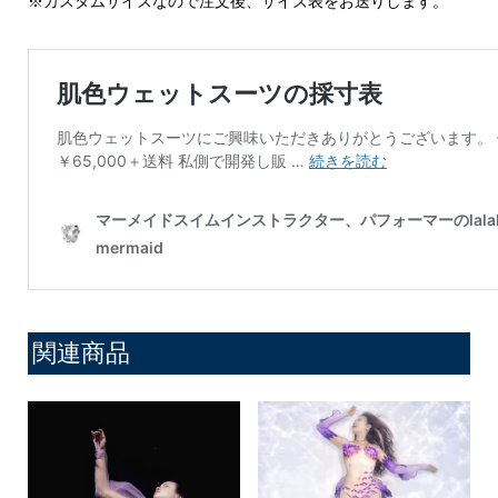
※カスタムサイズなので注文後、サイズ表をお送りします。
ー
ツ
4
肌
色
ウ
ェ
ッ
ト
ス
ー
関連商品
ツ
2mm
個