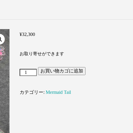
¥
32,300
お取り寄せができます
お買い物カゴに追加
Dance
Princess（舞
カテゴリー:
Mermaid Tail
姫）
個