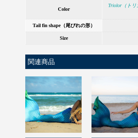
Triolor（
Color
Tail fin shape（尾びれの形）
Size
関連商品