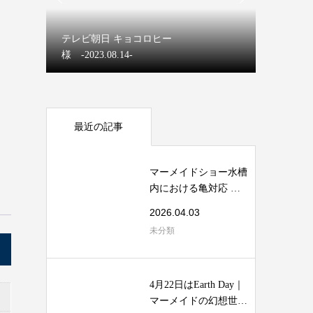
マーメイ
テレビ朝日 キョコロヒー
【ディズ
様 -2023.08.14-
マーメイ
最近の記事
マーメイドショー水槽
内における亀対応 安
全マニュアル
2026.04.03
未分類
4月22日はEarth Day｜
マーメイドの幻想世界