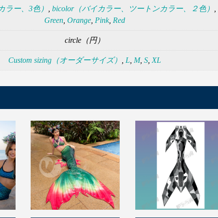
トリカラー、3色）
,
bicolor（バイカラー、ツートンカラー、２色）
,
Green
,
Orange
,
Pink
,
Red
circle（円）
Custom sizing（オーダーサイズ）
,
L
,
M
,
S
,
XL