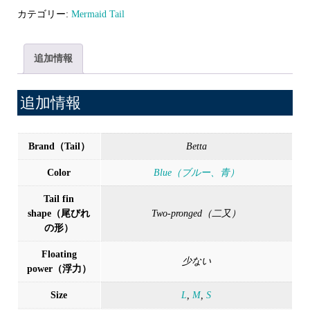
姫
カテゴリー:
Mermaid Tail
（か
い
追加情報
お
う
追加情報
ひ
め）
Brand（Tail）
Betta
青
個
Color
Blue（ブルー、青）
Tail fin
shape（尾びれ
Two-pronged（二又）
の形）
Floating
少ない
power（浮力）
Size
L
,
M
,
S