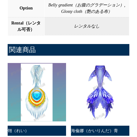
Belly gradient（お腹のグラデーション）,
Option
Glossy cloth（艶のある布）
Rental（レンタ
レンタルなし
ル可否）
関連商品
翎（れい）
海倫娜（かいりんだ）青