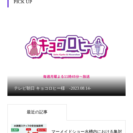
PICK UP


テレビ朝日 キョコロヒー様 -2023.08.14-
最近の記事
マーメイドショー水槽内における亀対