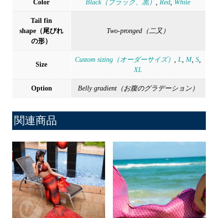
Color
Black（ブラック、黒）
,
Red
,
White
Tail fin
shape（尾びれ
Two-pronged（二又）
の形）
Custom sizing（オーダーサイズ）
,
L
,
M
,
S
,
Size
XL
Option
Belly gradient（お腹のグラデーション）
関連商品