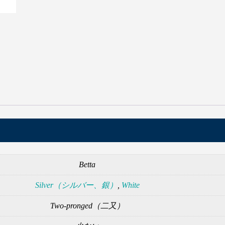
銀
個
【マーメイドテール】Finfolkの
ドテールと購入について
Betta
Silver（シルバー、銀）
,
White
Two-pronged（二又）