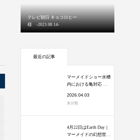
マーメイ
テレビ朝日 キョコロヒー
【ディズ
様 -2023.08.14-
マーメイ
最近の記事
マーメイドショー水槽
内における亀対応 安
全マニュアル
2026.04.03
未分類
4月22日はEarth Day｜
マーメイドの幻想世界