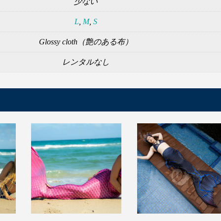
少ない
L
,
M
,
S
Glossy cloth（艶のある布）
レンタルなし