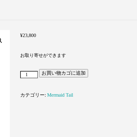
¥
23,800
お取り寄せができます
お買い物カゴに追加
流
火
カテゴリー:
Mermaid Tail
（り
ゅ
う
か）