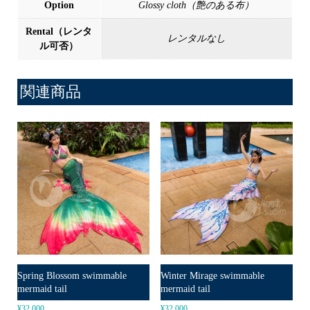
Option
Glossy cloth（艶のある布）
Rental（レンタ
レンタルなし
ル可否）
関連商品
Spring Blossom swimmable
Winter Mirage swimmable
mermaid tail
mermaid tail
¥
32,000
¥
32,000