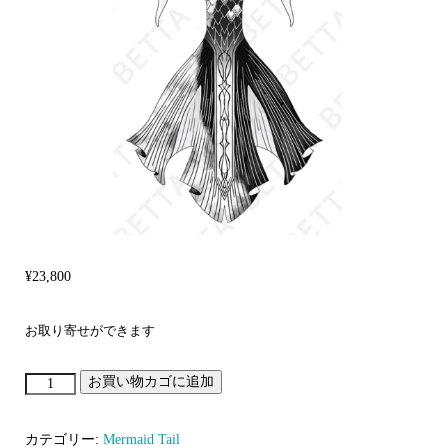
¥
23,800
お取り寄せができます
お買い物カゴに追加
予
墨
（よ
カテゴリー:
Mermaid Tail