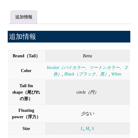
す
み）
追加情報
個
追加情報
Brand（Tail）
Betta
bicolor（バイカラー、ツートンカラー、２
Color
色）
,
Black（ブラック、黒）
,
White
Tail fin
shape（尾びれ
circle（円）
の形）
Floating
少ない
power（浮力）
Size
L
,
M
,
S