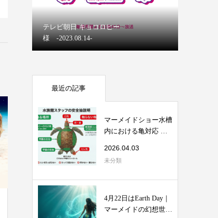
マーメイ
テレビ朝日 キョコロヒー
【ディズ
様 -2023.08.14-
マーメイ
最近の記事
マーメイドショー水槽
内における亀対応 安
全マニュアル
2026.04.03
未分類
4月22日はEarth Day｜
マーメイドの幻想世界