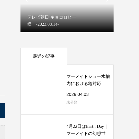
マーメイ
テレビ朝日 キョコロヒー
【ディズ
様 -2023.08.14-
マーメイ
最近の記事
マーメイドショー水槽
内における亀対応 安
全マニュアル
2026.04.03
未分類
4月22日はEarth Day｜
マーメイドの幻想世界