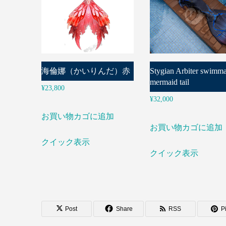
海倫娜（かいりんだ）赤
Stygian Arbiter swimma
mermaid tail
¥
23,800
¥
32,000
お買い物カゴに追加
お買い物カゴに追加
クイック表示
クイック表示
Post
Share
RSS
Pi