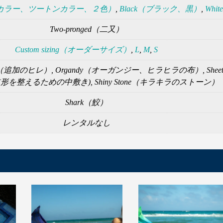
（バイカラー、ツートンカラー、２色）
,
Black（ブラック、黒）
,
White
Two-pronged（二又）
Custom sizing（オーダーサイズ）
,
L
,
M
,
S
l fins（追加のヒレ）, Organdy（オーガンジー、ヒラヒラの布）, Shee
e tail (形を整えるための中敷き), Shiny Stone（キラキラのストーン）
Shark（鮫）
レンタルなし