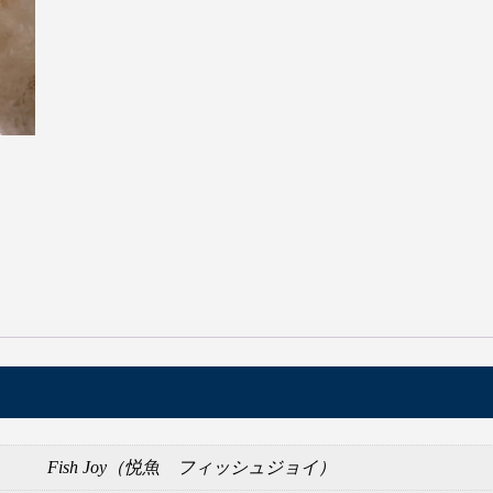
【マーメイドテール】Finfolkの
ドテールと購入について
Fish Joy（悦魚 フィッシュジョイ）