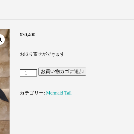
¥
30,400
お取り寄せができます
お買い物カゴに追加
Shark（シ
ャ
カテゴリー:
Mermaid Tail
ー
ク）
個