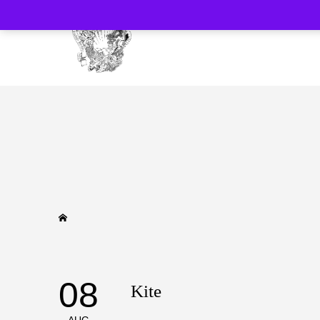
08
Kite