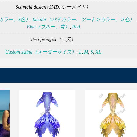
Seamaid design (SMD, シーメイド）
トリカラー、3色）
,
bicolor（バイカラー、ツートンカラー、２色）
,
Blue（ブルー、青）
,
Red
Two-pronged（二又）
Custom sizing（オーダーサイズ）
,
L
,
M
,
S
,
XL