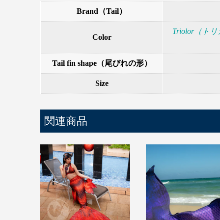
Brand（Tail）
Triolor（
Color
Tail fin shape（尾びれの形）
Size
関連商品