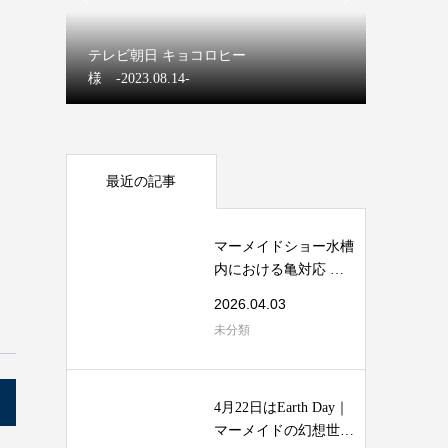
マーメイ
テレビ朝日 キョコロヒー
【ディズ
様 -2023.08.14-
マーメイ
最近の記事
マーメイドショー水槽
内における亀対応 安
全マニュアル
2026.04.03
未分類
4月22日はEarth Day｜
マーメイドの幻想世界