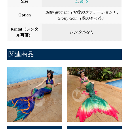
Size
L
,
M
,
S
Belly gradient（お腹のグラデーション）,
Option
Glossy cloth（艶のある布）
Rental（レンタ
レンタルなし
ル可否）
関連商品