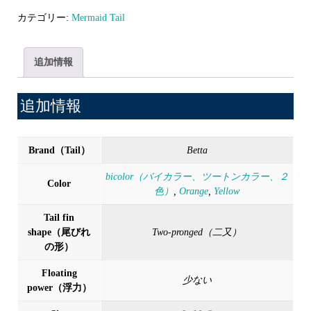
（じ
カテゴリー:
Mermaid Tail
ょ
が
追加情報
ん）
オ
追加情報
レ
ン
Brand（Tail）
Betta
ジ
個
bicolor（バイカラー、ツートンカラー、２
Color
色）
,
Orange
,
Yellow
Tail fin
shape（尾びれ
Two-pronged（二又）
の形）
Floating
少ない
power（浮力）