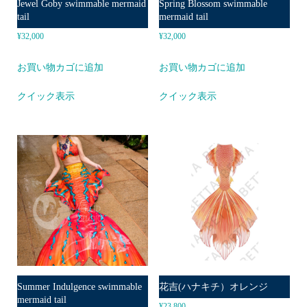
Jewel Goby swimmable mermaid
Spring Blossom swimmable
tail
mermaid tail
¥
32,000
¥
32,000
お買い物カゴに追加
お買い物カゴに追加
クイック表示
クイック表示
Summer Indulgence swimmable
花吉(ハナキチ）オレンジ
mermaid tail
¥
23,800