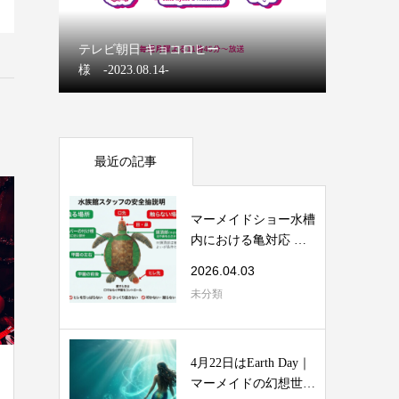
マーメイ
テレビ朝日 キョコロヒー
【ディズ
様 -2023.08.14-
マーメイ
最近の記事
マーメイドショー水槽
内における亀対応 安
全マニュアル
2026.04.03
未分類
4月22日はEarth Day｜
マーメイドの幻想世界