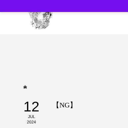
12
【NG】
JUL
2024