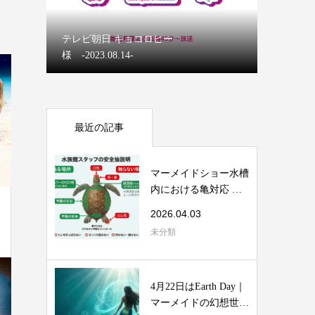
マーメイ
テレビ朝日 キョコロヒー
【ディズ
様 -2023.08.14-
マーメイ
最近の記事
マーメイドショー水槽
内における亀対応 安
全マニュアル
2026.04.03
未分類
4月22日はEarth Day｜
マーメイドの幻想世界