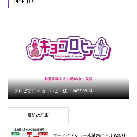
PICK UP


テレビ朝日 キョコロヒー様 -2023.08.14-
最近の記事
マーメイドショー水槽内における亀対