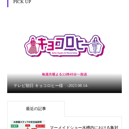
PICK UP


テレビ朝日 キョコロヒー様 -2023.08.14-
最近の記事
マーメイドショー水槽内における亀対