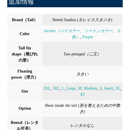
追加情報
Brand（Tail）
Nereid Studios (ネレイススタジオ)
bicolor（バイカラー、ツートンカラー、２
Color
色）
,
Purple
Tail fin
shape（尾びれ
Two-pronged（二又）
の形）
Floating
大きい
power（浮力）
2XL
,
3XL
,
L
,
Large
,
M
,
Medium
,
S
,
Small
,
XL
,
Size
XS
Sheet inside the tail (形を整えるための中敷
Option
き)
Rental（レンタ
レンタルなし
ル可否）