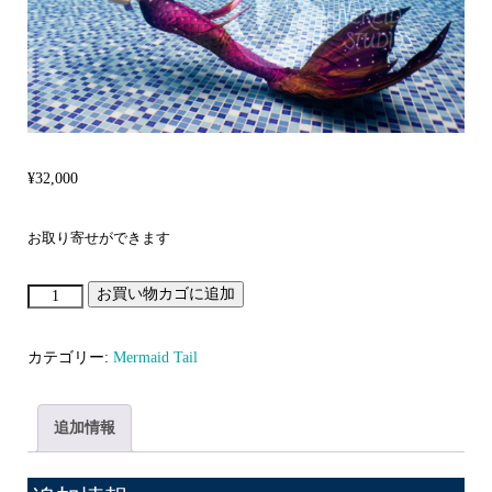
¥
32,000
お取り寄せができます
お買い物カゴに追加
Dawnbreaker
swimmable
mermaid
カテゴリー:
Mermaid Tail
tail
個
追加情報