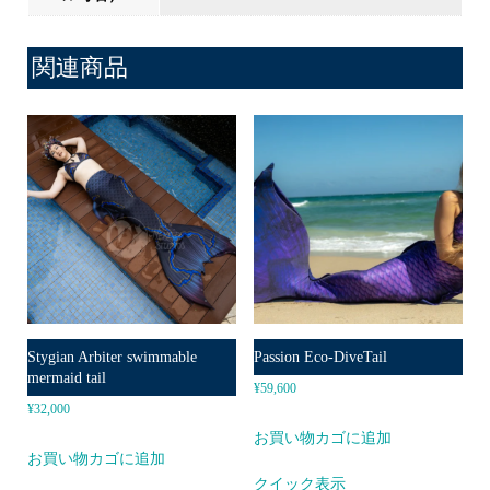
関連商品
Stygian Arbiter swimmable
Passion Eco-DiveTail
mermaid tail
¥
59,600
¥
32,000
お買い物カゴに追加
お買い物カゴに追加
クイック表示