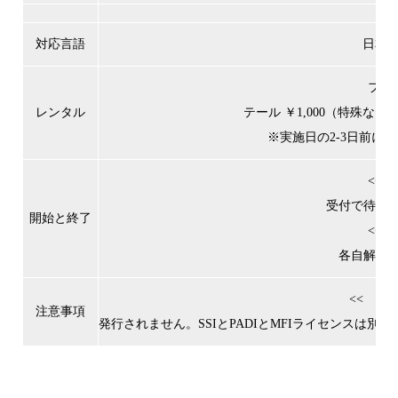
対応言語
日本語、
フィン
レンタル
テール ￥1,000（特殊なテ
※実施日の2-3日前に
<< 
受付で待ち
開始と終了
<< 
各自解散
<< ラ
注意事項
発行されません。SSIとPADIとMFIライセンスは