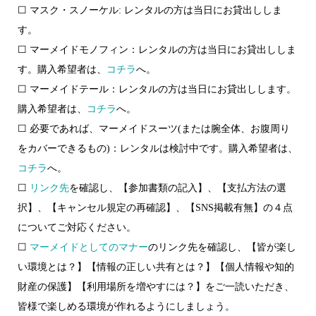
☐ マスク・スノーケル: レンタルの方は当日にお貸出ししま
す。
☐ マーメイドモノフィン：レンタルの方は当日にお貸出ししま
す。購入希望者は、
コチラ
へ。
☐ マーメイドテール：レンタルの方は当日にお貸出しします。
購入希望者は、
コチラ
へ。
☐ 必要であれば、マーメイドスーツ(または腕全体、お腹周り
をカバーできるもの)：レンタルは検討中です。購入希望者は、
コチラ
へ。
☐
リンク先
を確認し、【参加書類の記入】、【支払方法の選
択】、【キャンセル規定の再確認】、【SNS掲載有無】の４点
についてご対応ください。
☐
マーメイドとしてのマナー
のリンク先を確認し、【皆が楽し
い環境とは？】【情報の正しい共有とは？】【個人情報や知的
財産の保護】【利用場所を増やすには？】をご一読いただき、
皆様で楽しめる環境が作れるようにしましょう。