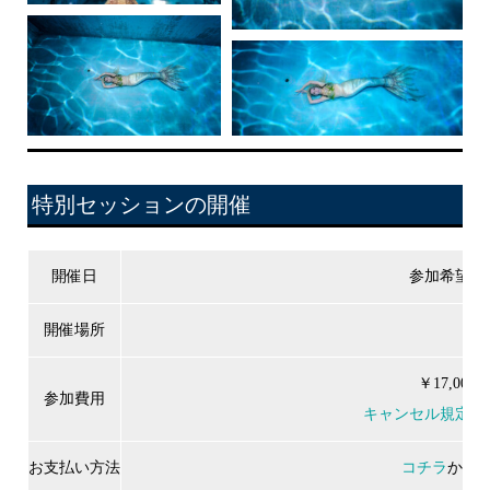
特別セッションの開催
開催日
参加希望者
開催場所
高
￥17,00
参加費用
キャンセル規定
は
お支払い方法
コチラ
から