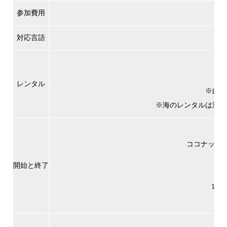
参加費用
対応言語
レンタル
※白、
※海のレンタルは汚れ
ココナッツ
開始と終了
14