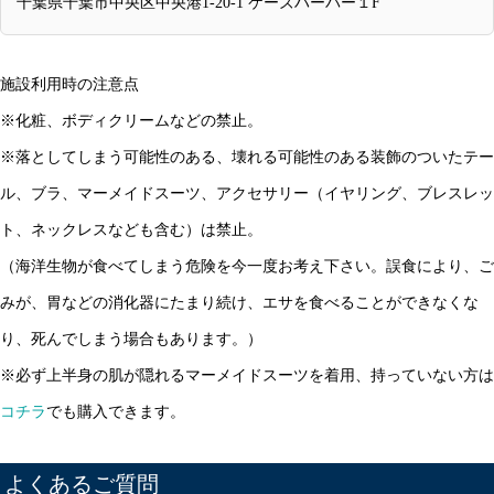
千葉県千葉市中央区中央港1-20-1 ケーズハーバー１F
施設利用時の注意点
※化粧、ボディクリームなどの禁止。
※落としてしまう可能性のある、壊れる可能性のある装飾のついたテー
ル、ブラ、マーメイドスーツ、アクセサリー（イヤリング、ブレスレッ
ト、ネックレスなども含む）は禁止。
（海洋生物が食べてしまう危険を今一度お考え下さい。誤食により、ご
みが、胃などの消化器にたまり続け、エサを食べることができなくな
り、死んでしまう場合もあります。）
※必ず上半身の肌が隠れるマーメイドスーツを着用、持っていない方は
コチラ
でも購入できます。
よくあるご質問