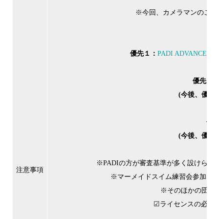
※今回、カメラマンのご用意
優先１：
PADI ADVANCED 
優先２
(今後、優先
優
(今後、優先
※PADIの方が審査基準が多く設けられ
注意事項
※マーメイドスイム練習会参加など
※そのほかの団体
☑ライセンスの必要