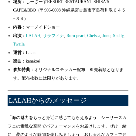
場所
：しーさーずRESORT RESTAURANT SHISA’S
CAFE&BBQ（〒906-0008 沖縄県宮古島市平良荷川取６４５
−３４）
内容
：マーメイドショー
出演
：
LALAH
,
サラフィナ
,
Ruru pearl
,
Chelsea
,
Juno
,
Shelly
,
Twaila
運営：
Lalah
楽曲：
kanakoé
参加特典
：オリジナルステッカー配布 ※先着順となりま
す。配布枚数には限りがあります。
LALAHからのメッセージ
「海の魅力をもっと身近に感じてもらえるよう、シーサーズカ
フェの素敵な空間でパフォーマンスをお届けします。ぜひ一緒
に、夢のような時間を楽しみましょう！おしゃれなカフェでお