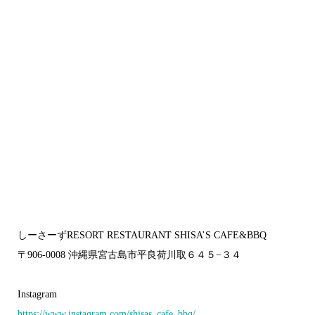
しーさーずRESORT RESTAURANT SHISA’S CAFE&BBQ
〒906-0008 沖縄県宮古島市平良荷川取６４５−３４
Instagram
https://www.instagram.com/shisas_cafe_bbq/