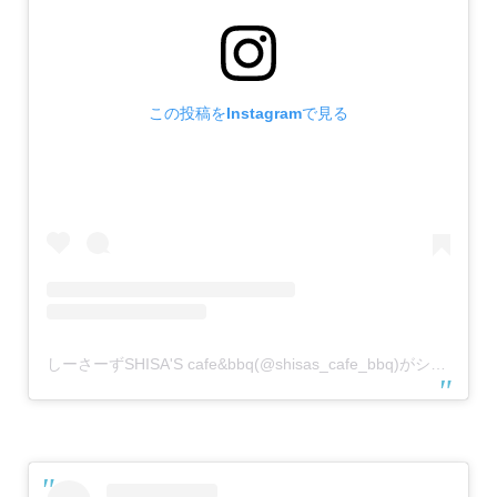
この投稿をInstagramで見る
しーさーずSHISA'S cafe&bbq(@shisas_cafe_bbq)がシェアした投稿